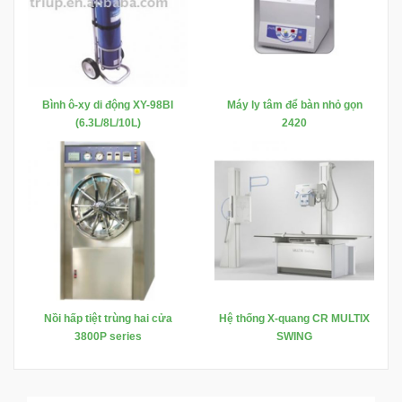
Bình ô-xy di động XY-98BI
Máy ly tâm để bàn nhỏ gọn
(6.3L/8L/10L)
2420
Nồi hấp tiệt trùng hai cửa
Hệ thống X-quang CR MULTIX
3800P series
SWING